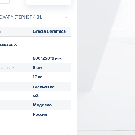
Е ХАРАКТЕРИСТИКИ:
Gracia Сeramica
:
равнению
600*250*9 мм
8 шт
паковке
17 кг
глянцевая
м2
Моделло
Россия