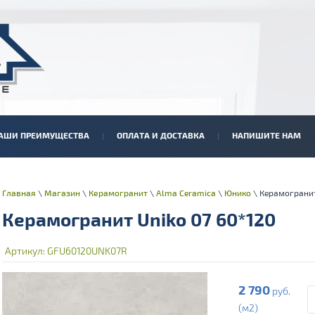
АШИ ПРЕИМУЩЕСТВА
ОПЛАТА И ДОСТАВКА
НАПИШИТЕ НАМ
Главная
\
Магазин
\
Керамогранит
\
Alma Ceramica
\
Юнико
\ Керамогранит
Керамогранит Uniko 07 60*120
Артикул:
GFU60120UNK07R
2 790
руб.
(м2)