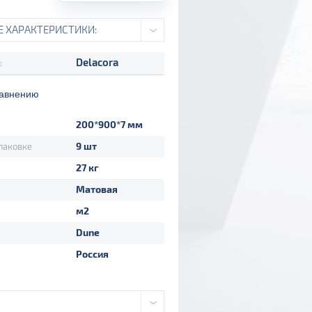
Е ХАРАКТЕРИСТИКИ:
Delacora
:
равнению
200*900*7 мм
9 шт
паковке
27 кг
Матовая
м2
Dune
Россия