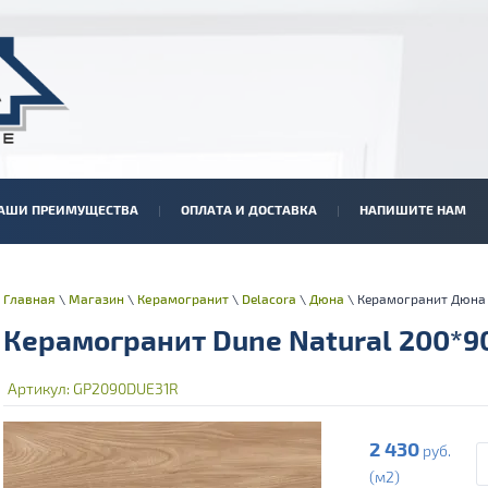
АШИ ПРЕИМУЩЕСТВА
ОПЛАТА И ДОСТАВКА
НАПИШИТЕ НАМ
Главная
\
Магазин
\
Керамогранит
\
Delacora
\
Дюна
\ Керамогранит Дюна 
Керамогранит Dune Natural 200*9
Артикул:
GP2090DUE31R
2 430
руб.
(м2)